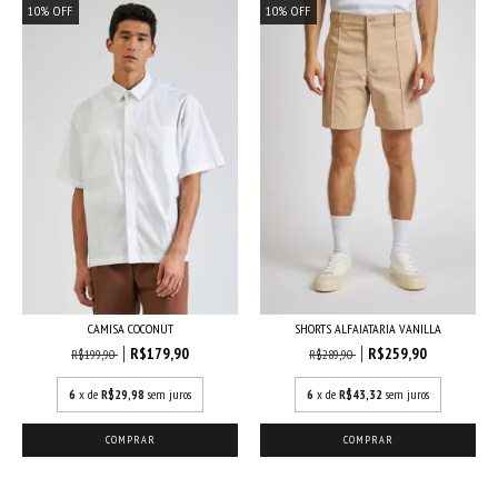
10
%
OFF
10
%
OFF
CAMISA COCONUT
SHORTS ALFAIATARIA VANILLA
R$179,90
R$259,90
R$199,90
R$289,90
6
x de
R$29,98
sem juros
6
x de
R$43,32
sem juros
COMPRAR
COMPRAR