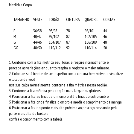
Medidas Corpo
TAMANHO
VESTE
TORÁX
CINTURA
QUADRIL
COSTAS
P
36/38
95/98
78
98/101
44
M
40/42
99/102
82
102/105
46
G
44/46
104/107
87
106/109
48
GG
48/50
110/112
92
110/114
50
1. Contorne com a fita métrica seu Tórax e respire normalmente e
perceba as variações enquanto respira e registre o maior número.
2. Coloque-se à frente de um espelho com a cintura bem visível e visualize
o local onde você
usa sua calça normalmente, contorne a fita métrica nessa região.
3. Contorne a fita métrica pela região mais larga nos glúteos.
4. Posicionar a fita ao final de um ombro até o final do outro ombro.
5. Posicionar a fita onde finaliza o ombro e medir o comprimento da manga.
6. Posicionar a fita no ponto mais alto próximo ao pescoço, passando pela
parte mais alta do busto e
confira o comprimento com a tabela.