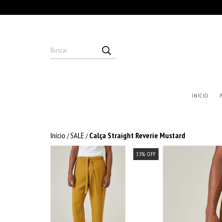
INÍCIO
Início
SALE
Calça Straight Reverie Mustard
/
/
33
%
OFF