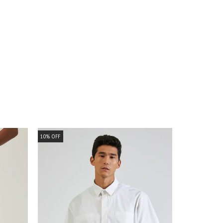
10
%
OFF
10
%
OFF