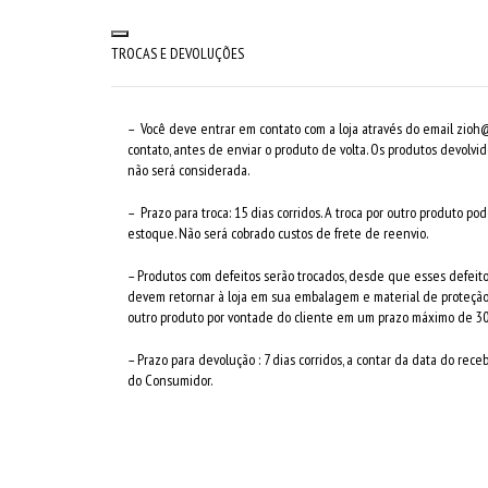
TROCAS E DEVOLUÇÕES
– Você deve entrar em contato com a loja através do email
zioh@
contato, antes de enviar o produto de volta. Os produtos devolvid
não será considerada.
– Prazo para troca: 15 dias corridos. A troca por outro produto p
estoque. Não será cobrado custos de frete de reenvio.
– Produtos com defeitos serão trocados, desde que esses defei
devem retornar à loja em sua embalagem e material de proteção o
outro produto por vontade do cliente em um prazo máximo de 30
– Prazo para devolução : 7 dias corridos, a contar da data do re
do Consumidor.