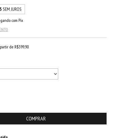
5
SEM JUROS
gando com Pix
MENTO
 partir de
R$399,90
gida