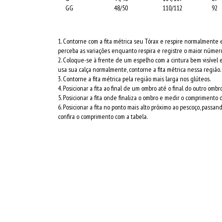
GG
48/50
110/112
92
1. Contorne com a fita métrica seu Tórax e respire normalmente 
perceba as variações enquanto respira e registre o maior número
2. Coloque-se à frente de um espelho com a cintura bem visível e
usa sua calça normalmente, contorne a fita métrica nessa região.
3. Contorne a fita métrica pela região mais larga nos glúteos.
4. Posicionar a fita ao final de um ombro até o final do outro ombro
5. Posicionar a fita onde finaliza o ombro e medir o comprimento
6. Posicionar a fita no ponto mais alto próximo ao pescoço, passan
confira o comprimento com a tabela.