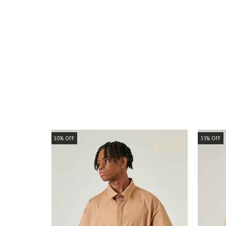
10
%
OFF
33
%
OFF