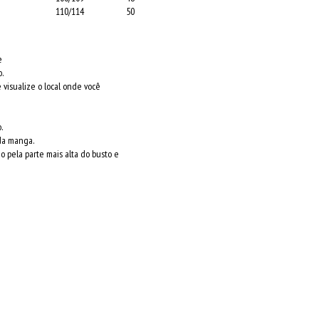
110/114
50
e
.
 visualize o local onde você
.
 da manga.
do pela parte mais alta do busto e