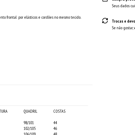
Seus dados cui
ento frontal por elásticos e cordões no mesmo tecido.
Trocas e dev
Se não gostar, 
TURA
QUADRIL
COSTAS
98/101
44
102/105
46
106/109
48