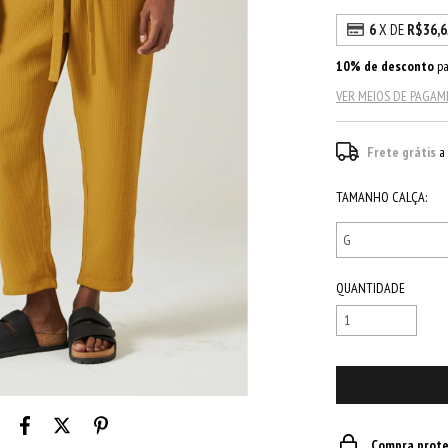
6
X DE
R$36,6
10% de desconto
pa
VER MEIOS DE PAGA
Frete grátis
a
TAMANHO CALÇA:
QUANTIDADE
Compra prote