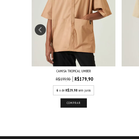
K
CAMISA TROPICAL UMBER
90
R$179,90
R$199,90
s
6
x de
R$29,98
sem juros
COMPRAR