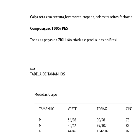
Calça reta com textura, levemente cropada, bolsos traseiros, fecham
Composição: 100% PES
Todas as peças da ZIOH são criadas e produzidas no Brasil.
TABELA DE TAMANHOS
Medidas Corpo
TAMANHO
VESTE
TORÁX
CIN
P
36/38
95/98
78
M
40/42
99/102
82
G
44/46
104/107
87