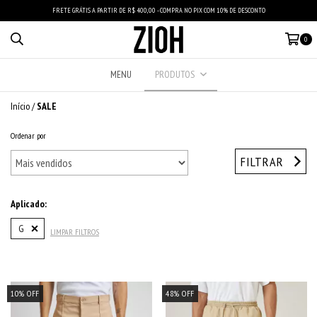
FRETE GRÁTIS A PARTIR DE R$ 400,00 - COMPRA NO PIX COM 10% DE DESCONTO
0
MENU
PRODUTOS
Início
/
SALE
Ordenar por
FILTRAR
Aplicado:
G
LIMPAR FILTROS
10
%
OFF
48
%
OFF