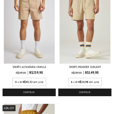
SHORTS ALFAIATARIA VANILLA
SHORTS MEANDER SUNLIGHT
R$259,90
R$149,90
R$289,90
R$289,90
6
x de
R$43,32
sem juros
6
x de
R$24,98
sem juros
COMPRAR
COMPRAR
48
%
OFF